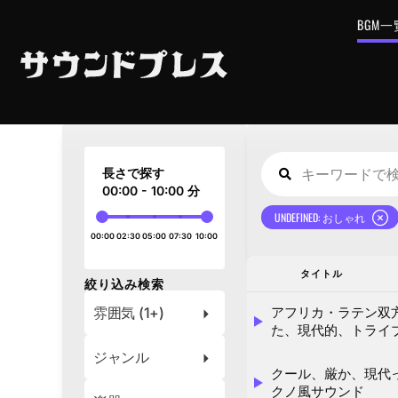
BGM
長さで探す
00:00 - 10:00 分
UNDEFINED: おしゃれ
00:00
02:30
05:00
07:30
10:00
タイトル
絞り込み検索
雰囲気 (1+)
アフリカ・ラテン双
た、現代的、トライ
ジャンル
クール、厳か、現代
クノ風サウンド