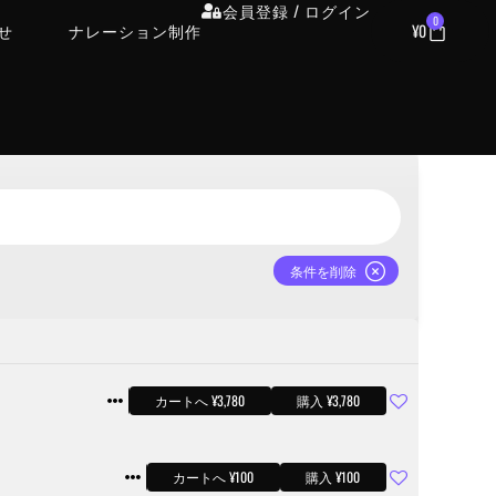
会員登録 / ログイン
0
せ
ナレーション制作
¥
0
条件を削除
サンプル
カートへ ¥3,780
購入 ¥3,780
サンプル
カートへ ¥100
購入 ¥100