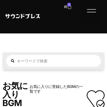
0
¥
0
お気に
お気に入りに登録したBGMの一
覧です
入り
BGM