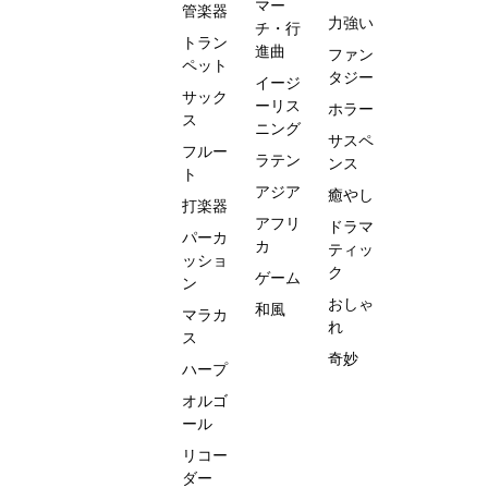
マー
管楽器
力強い
チ・行
トラン
進曲
ファン
ペット
タジー
イージ
サック
ーリス
ホラー
ス
ニング
サスペ
フルー
ラテン
ンス
ト
アジア
癒やし
打楽器
アフリ
ドラマ
パーカ
カ
ティッ
ッショ
ク
ゲーム
ン
おしゃ
和風
マラカ
れ
ス
奇妙
ハープ
オルゴ
ール
リコー
ダー