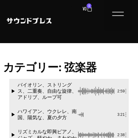
0
¥
0
カテゴリー: 弦楽器
バイオリン、ストリング
ス、二重奏、自由な旋律、
2:59
アドリブ、ループ可
ハワイアン、ウクレレ、南
3:21
国、陽気な、夏の夕方
リズミカルな即興ピアノ、
2:38
ジャズ、軽やか、さわやか