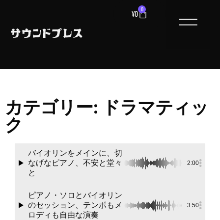
0
¥
0
カテゴリー: ドラマティッ
ク
バイオリンをメインに、切
なげなピアノ、不安と堂々
2:00
と
ピアノ・ソロとバイオリン
のセッション、テンポもメ
3:50
ロディも自由な演奏