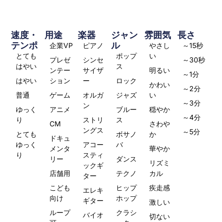
速度・
用途
楽器
ジャン
雰囲気
長さ
テンポ
ル
企業VP
ピアノ
やさし
～15秒
とても
ポップ
い
プレゼ
シンセ
～30秒
はやい
ス
ンテー
サイザ
明るい
～1分
はやい
ション
ー
ロック
かわい
～2分
普通
ゲーム
オルガ
ジャズ
い
～3分
ン
ゆっく
アニメ
ブルー
穏やか
～4分
り
ストリ
ス
CM
さわや
ングス
～5分
とても
ボサノ
か
ドキュ
ゆっく
アコー
バ
メンタ
華やか
り
スティ
リー
ダンス
リズミ
ックギ
店舗用
テクノ
カル
ター
こども
ヒップ
疾走感
エレキ
向け
ホップ
ギター
激しい
ループ
クラシ
バイオ
切ない