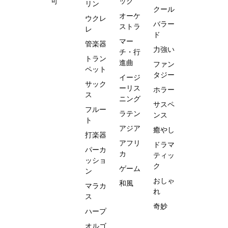
可
ック
リン
クール
オーケ
ウクレ
バラー
ストラ
レ
ド
マー
管楽器
力強い
チ・行
トラン
進曲
ファン
ペット
タジー
イージ
サック
ーリス
ホラー
ス
ニング
サスペ
フルー
ラテン
ンス
ト
アジア
癒やし
打楽器
アフリ
ドラマ
パーカ
カ
ティッ
ッショ
ク
ゲーム
ン
おしゃ
和風
マラカ
れ
ス
奇妙
ハープ
オルゴ