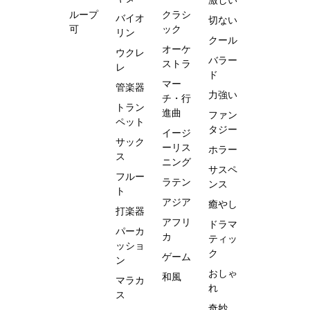
ループ
クラシ
バイオ
切ない
可
ック
リン
クール
オーケ
ウクレ
バラー
ストラ
レ
ド
マー
管楽器
力強い
チ・行
トラン
進曲
ファン
ペット
タジー
イージ
サック
ーリス
ホラー
ス
ニング
サスペ
フルー
ラテン
ンス
ト
アジア
癒やし
打楽器
アフリ
ドラマ
パーカ
カ
ティッ
ッショ
ク
ゲーム
ン
おしゃ
和風
マラカ
れ
ス
奇妙