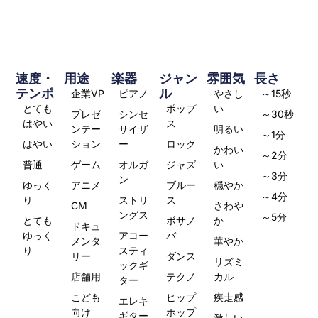
速度・
用途
楽器
ジャン
雰囲気
長さ
テンポ
ル
企業VP
ピアノ
やさし
～15秒
とても
ポップ
い
プレゼ
シンセ
～30秒
はやい
ス
ンテー
サイザ
明るい
～1分
はやい
ション
ー
ロック
かわい
～2分
普通
ゲーム
オルガ
ジャズ
い
～3分
ン
ゆっく
アニメ
ブルー
穏やか
～4分
り
ストリ
ス
CM
さわや
ングス
～5分
とても
ボサノ
か
ドキュ
ゆっく
アコー
バ
メンタ
華やか
り
スティ
リー
ダンス
リズミ
ックギ
店舗用
テクノ
カル
ター
こども
ヒップ
疾走感
エレキ
向け
ホップ
ギター
激しい